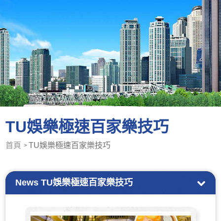
TU娛樂極速百家樂技巧
首頁
TU娛樂極速百家樂技巧
News
TU娛樂極速百家樂技巧