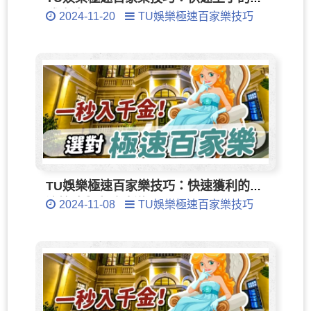
勝攻略
2024-11-20
TU娛樂極速百家樂技巧
TU娛樂極速百家樂技巧：快速獲利的投
注策略與實戰建議
2024-11-08
TU娛樂極速百家樂技巧