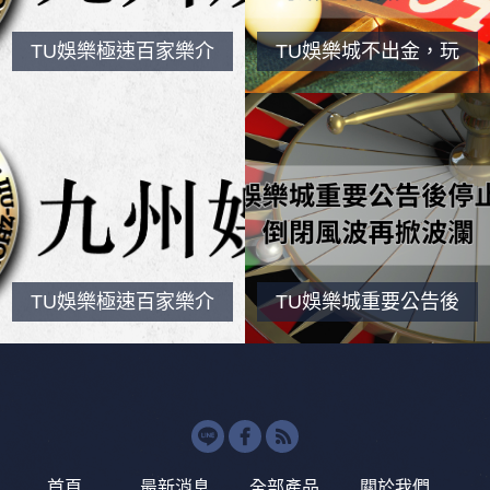
TU娛樂極速百家樂介
TU娛樂城不出金，玩
紹：玩法特色、快速投
家是否能夠透過訴訟追
注策略與獲勝技巧分析
討損失？
TU娛樂極速百家樂介
TU娛樂城重要公告後
紹：快速賭場體驗與高
停止存款，倒閉風波再
效賠率攻略
掀波瀾
首頁
最新消息
全部產品
關於我們